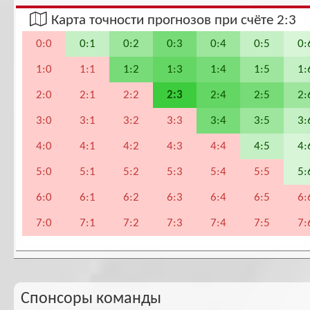
Карта точности прогнозов при счёте 2:3
0:0
0:1
0:2
0:3
0:4
0:5
0:
1:0
1:1
1:2
1:3
1:4
1:5
1:
2:0
2:1
2:2
2:3
2:4
2:5
2:
3:0
3:1
3:2
3:3
3:4
3:5
3:
4:0
4:1
4:2
4:3
4:4
4:5
4:
5:0
5:1
5:2
5:3
5:4
5:5
5:
6:0
6:1
6:2
6:3
6:4
6:5
6:
7:0
7:1
7:2
7:3
7:4
7:5
7:
Спонсоры команды