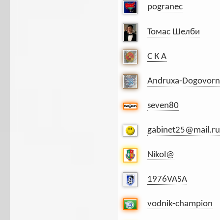
pogranec
Томас Шелби
С К А
Andruxa-Dogovorn
seven80
gabinet25@mail.ru
Nikol@
1976VASA
vodnik-champion