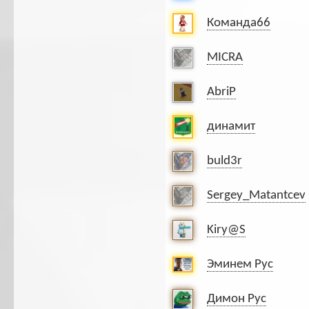
Команда66
MICRA
AbriP
динамит
buld3r
Sergey_Matantcev
Kiry@S
Эминем Рус
Димон Рус