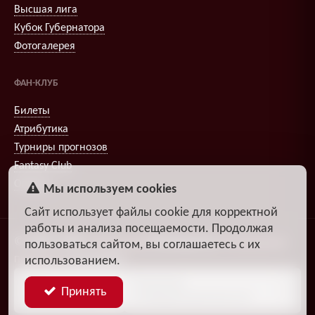
Высшая лига
Кубок Губернатора
Фотогалерея
ФАН-КЛУБ
Билеты
Атрибутика
Турниры прогнозов
Fantasy Club
Опросы
Мы используем cookies
Сайт использует файлы cookie для корректной
работы и анализа посещаемости. Продолжая
© 2009–2026
,
Александр
DiosEspectro
Литвиненко
пользоваться сайтом, вы соглашаетесь с их
использованием.
Поддержка:
группа ДЗЧРХ
Блог
Политика
Принять
разработчика
конфиденциальности